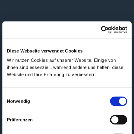
Wir profitieren nun täglich von den
Verbesserungen
Diese Webseite verwendet Cookies
Der Fokustag mit SalesSation war
Wir nutzen Cookies auf unserer Website. Einige von
äußerst wertvoll. Er gab uns die nötige
ihnen sind essenziell, während andere uns helfen, diese
Motivation, uns intensiv mit unserem
Website und Ihre Erfahrung zu verbessern.
CRM auseinanderzusetzen.
Dank der professionellen Umsetzung
Einwilligungsauswahl
der besprochenen Themen haben wir
Notwendig
nun ein System, das unseren
Arbeitsalltag optimal unterstützt. Wir
haben viel gelernt und profitieren täglich
Präferenzen
von den Verbesserungen.