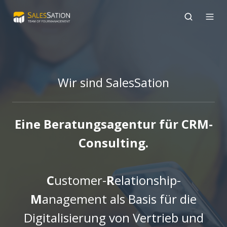
Wir sind SalesSation
Eine Beratungsagentur für CRM-
Consulting.
C
ustomer-
R
elationship-
M
anagemen
t als Basis für die
Digitalisierung
von Vertrieb und