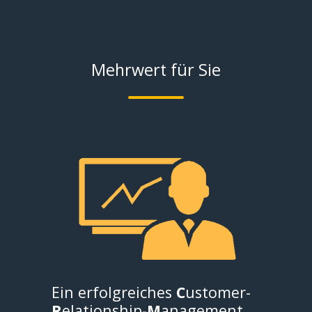
Mehrwert für Sie
Ein erfolgreiches
C
ustomer-
R
elationship-
M
anagement